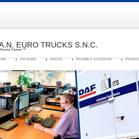
.A.N. EURO TRUCKS S.N.C.
Service Partner ™
OME
CHI SIAMO
SERVIZI
RICAMBI E ACCESSORI
PROMOZ