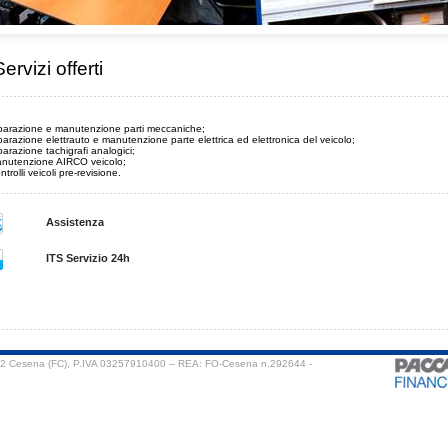
ervizi offerti
iparazione e manutenzione parti meccaniche;
parazione elettrauto e manutenzione parte elettrica ed elettronica del veicolo;
parazione tachigrafi analogici;
anutenzione AIRCO veicolo;
ntrolli veicoli pre-revisione.
Assistenza
ITS Servizio 24h
522 Cesena (FC), P.IVA 03257910400 – REA: FO-Cesena n.292644 -