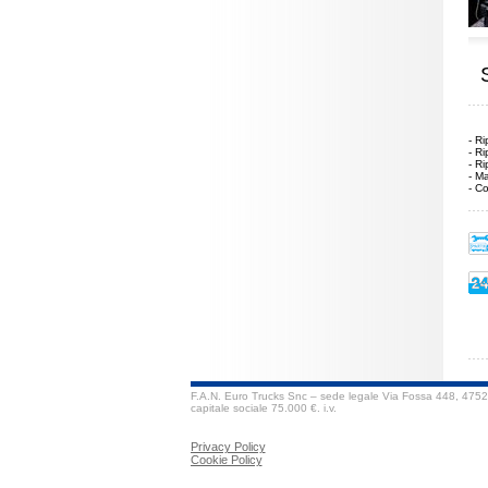
S
- R
- Ri
- Ri
- M
- Co
F.A.N. Euro Trucks Snc – sede legale Via Fossa 448, 47
capitale sociale 75.000 €. i.v.
Privacy Policy
Cookie Policy