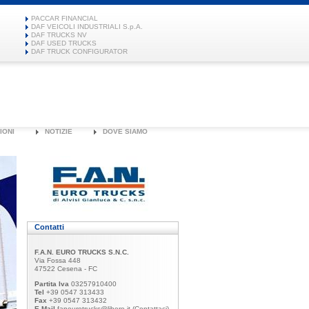
PACCAR FINANCIAL
DAF VEICOLI INDUSTRIALI S.p.A.
DAF TRUCKS NV
DAF USED TRUCKS
DAF TRUCK CONFIGURATOR
IONI
NOTIZIE
DOVE SIAMO
Contatti
F.A.N. EURO TRUCKS S.N.C.
Via Fossa 448
47522 Cesena - FC
Partita Iva
03257910400
Tel
+39 0547 313433
Fax
+39 0547 313432
E-Mail
faneurotrucks@libero.it
(Contattaci)